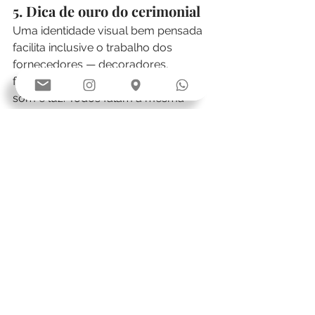
5. Dica de ouro do cerimonial
Uma identidade visual bem pensada 
facilita inclusive o trabalho dos 
fornecedores — decoradores, 
floristas, designers e até equipe de 
som e luz. Todos falam a mesma 
linguagem, e o resultado é um 
evento harmônico, coerente e 
inesquecível.
Conclusão:
Criar uma identidade visual única é 
mais do que escolher cores bonitas. 
É um processo de autoconhecimento 
como casal e uma oportunidade de 
fazer o seu casamento refletir 
exatamente quem vocês são. Com 
planejamento e uma boa equipe, o 